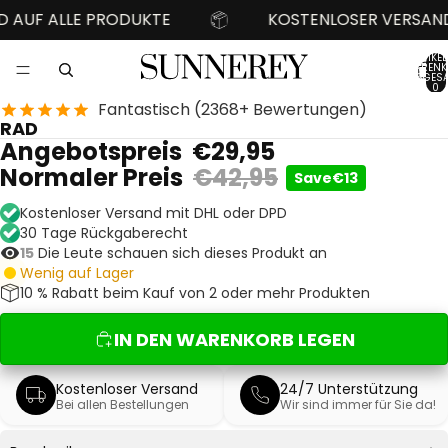
AUF ALLE PRODUKTE
KOSTENLOSER VERSAND 
ARTIKEL
WARENK
INSGESA
0
Fantastisch (2368+ Bewertungen)
BILD
BILD
BILD
BILD
BILD
IM
IM
IM
IM
IM
RAD
VOLLBILDMODUS
VOLLBILDMODUS
VOLLBILDMODUS
VOLLBILDMODUS
VOLLBILDMODUS
Angebotspreis
€29,95
ÖFFNEN
ÖFFNEN
ÖFFNEN
ÖFFNEN
ÖFFNEN
Normaler Preis
€42,95
Save
€13
Kostenloser Versand mit DHL oder DPD
30 Tage Rückgaberecht
12
Die Leute schauen sich dieses Produkt an
Wenig auf Lager
10 % Rabatt beim Kauf von 2 oder mehr Produkten
IN DEN WARENKORB LEGEN
Kostenloser Versand
24/7 Unterstützung
Bei allen Bestellungen
Wir sind immer für Sie da!